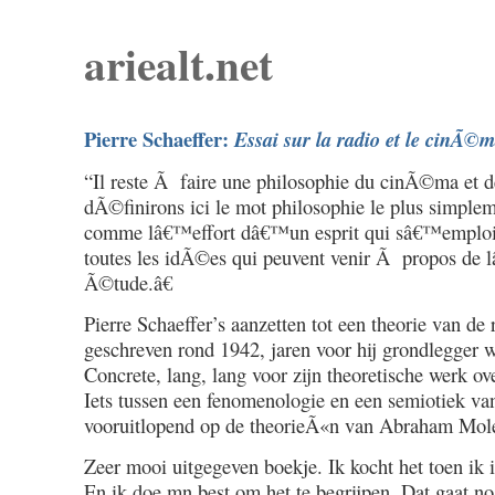
ariealt.net
Pierre Schaeffer:
Essai sur la radio et le cinÃ©
“Il reste Ã faire une philosophie du cinÃ©ma et de
dÃ©finirons ici le mot philosophie le plus simpl
comme lâ€™effort dâ€™un esprit qui sâ€™emplo
toutes les idÃ©es qui peuvent venir Ã propos de 
Ã©tude.â€
Pierre Schaeffer’s aanzetten tot een theorie van de ra
geschreven rond 1942, jaren voor hij grondlegger
Concrete, lang, lang voor zijn theoretische werk ove
Iets tussen een fenomenologie en een semiotiek va
vooruitlopend op de theorieÃ«n van Abraham Mol
Zeer mooi uitgegeven boekje. Ik kocht het toen ik i
En ik doe mn best om het te begrijpen. Dat gaat nog