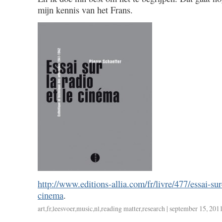
mijn kennis van het Frans.
http://www.editions-allia.com/fr/livre/477/essai-sur-
cinema
.
art
,
fr
,
leesvoer
,
music
,
nl
,
reading matter
,
research
| september 15, 2011