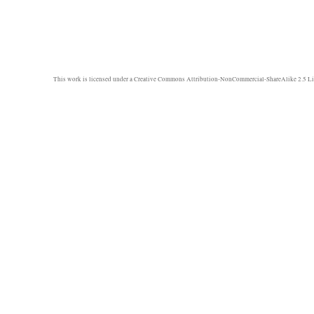
This work is licensed under a
Creative Commons Attribution-NonCommercial-ShareAlike 2.5 Li