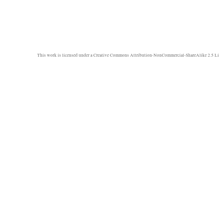
This work is licensed under a
Creative Commons Attribution-NonCommercial-ShareAlike 2.5 Li