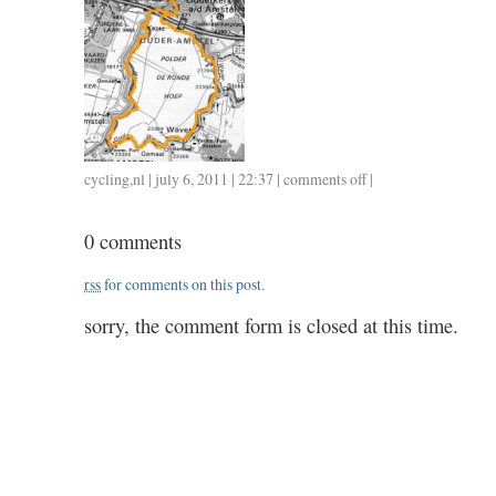
cycling
,
nl
| july 6, 2011 | 22:37 |
comments off
on
|
0607
/
0 comments
1.20
rss
for comments on this post.
sorry, the comment form is closed at this time.