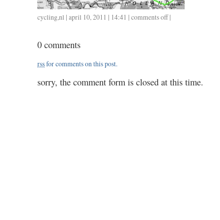
cycling
,
nl
| april 10, 2011 | 14:41 |
comments off
on
|
0410
/
0 comments
2.00
rss
for comments on this post.
sorry, the comment form is closed at this time.