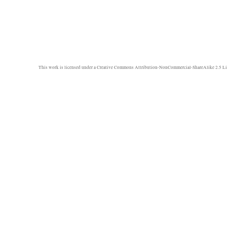
This work is licensed under a
Creative Commons Attribution-NonCommercial-ShareAlike 2.5 Li