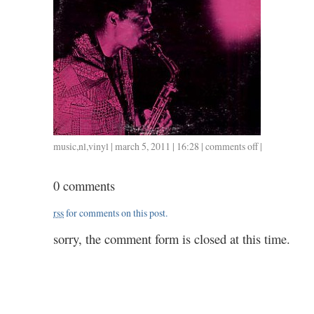
music
,
nl
,
vinyl
| march 5, 2011 | 16:28 |
comments off
on
|
vinyl
30:
0 comments
eric
dolphy
rss
for comments on this post.
outward
bound
sorry, the comment form is closed at this time.