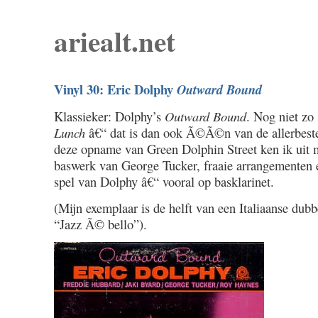
ariealt.net
Vinyl 30: Eric Dolphy
Outward Bound
Klassieker: Dolphy’s
Outward Bound
. Nog niet zo
Lunch
â€“ dat is dan ook Ã©Ã©n van de allerbeste
deze opname van Green Dolphin Street ken ik uit 
baswerk van George Tucker, fraaie arrangementen en
spel van Dolphy â€“ vooral op basklarinet.
(Mijn exemplaar is de helft van een Italiaanse dubbe
“Jazz Ã© bello”).