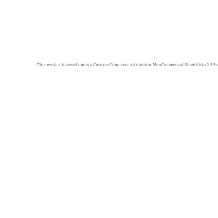
This work is licensed under a
Creative Commons Attribution-NonCommercial-ShareAlike 2.5 Li