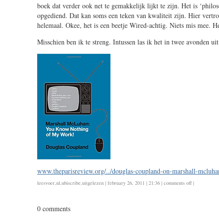
boek dat verder ook net te gemakkelijk lijkt te zijn. Het is ‘philos
opgediend. Dat kan soms een teken van kwaliteit zijn. Hier vertro
helemaal. Okee, het is een beetje Wired-achtig. Niets mis mee. Het
Misschien ben ik te streng. Intussen las ik het in twee avonden uit.
www.theparisreview.org/../douglas-coupland-on-marshall-mcluha
on
leesvoer
,
nl
,
ubiscribe
,
uitgelezen
| february 26, 2011 | 21:36 |
comments off
|
douglas
coupland:
0 comments
marshall