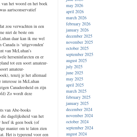
n van het woord en het boek
may 2026
as aartsconservatief
april 2026
march 2026
february 2026
dat zou verwachten in een
january 2026
n me niet de beste om
december 2025
Luhan daar kan ik me wel
november 2025
 in Canada is ‘uitgevonden’
october 2025
unt van McLuhan’s
september 2025
ele herseninfarcten en er
august 2025
pland tot een soort amateur-
july 2025
soort amateur-
june 2025
oek), tenzij je het allemaal
may 2025
ie interesse in McLuhan
april 2025
 eigen Canadeesheid en zijn
march 2025
oofd) Zo wordt deze
february 2025
january 2025
december 2024
uts van Abe-books
november 2024
die dagelijksheid van het
october 2024
r hoef ik geen boek (of
september 2024
ige manier om te laten zien
august 2024
dat. Het is typerend voor een