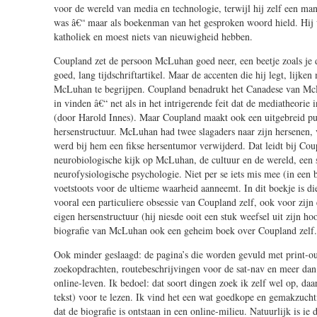
voor de wereld van media en technologie, terwijl hij zelf een ma
was â€“ maar als boekenman van het gesproken woord hield. Hij w
katholiek en moest niets van nieuwigheid hebben.
Coupland zet de persoon McLuhan goed neer, een beetje zoals je 
goed, lang tijdschriftartikel. Maar de accenten die hij legt, lijke
McLuhan te begrijpen. Coupland benadrukt het Canadese van Mc
in vinden â€“ net als in het intrigerende feit dat de mediatheorie
(door Harold Innes). Maar Coupland maakt ook een uitgebreid p
hersenstructuur. McLuhan had twee slagaders naar zijn hersenen, v
werd bij hem een fikse hersentumor verwijderd. Dat leidt bij Cou
neurobiologische kijk op McLuhan, de cultuur en de wereld, een 
neurofysiologische psychologie. Niet per se iets mis mee (in een b
voetstoots voor de ultieme waarheid aanneemt. In dit boekje is d
vooral een particuliere obsessie van Coupland zelf, ook voor zijn
eigen hersenstructuur (hij niesde ooit een stuk weefsel uit zijn h
biografie van McLuhan ook een geheim boek over Coupland zelf.
Ook minder geslaagd: de pagina’s die worden gevuld met print-o
zoekopdrachten, routebeschrijvingen voor de sat-nav en meer dan 
online-leven. Ik bedoel: dat soort dingen zoek ik zelf wel op, daa
tekst) voor te lezen. Ik vind het een wat goedkope en gemakzucht
dat de biografie is ontstaan in een online-milieu. Natuurlijk is ie 