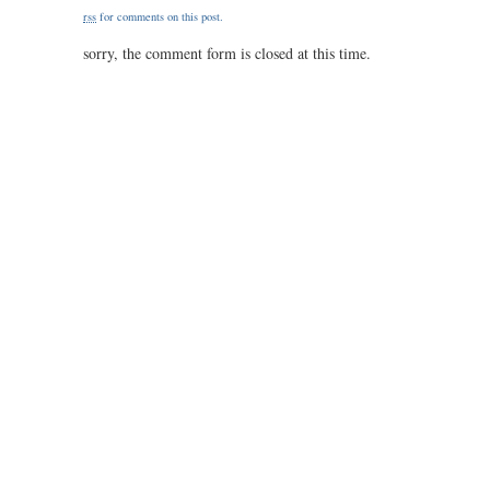
mcluhan:
rss
for comments on this post.
you
know
sorry, the comment form is closed at this time.
nothing
of
my
work!