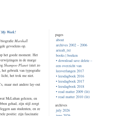
 My Work!
pages
about
 biografie
Marshall
archives 2002 – 2006
gde gevoelens op.
ariealt_txt
op het goede moment. Het
books | boeken
 verwijzingen in de marge
• download save delete –
nog
Shampoo Planet
(niet zo
een overzicht van
, het gebruik van typografie
leesverlangen 2017
licht, het trok me niet.
• leesdagboek 2016
• leesdagboek 2017
’s, maar met andere lay-out
• leesdagboek 2018
• read matter 2009 (lit)
• read matter 2010 (lit)
k wat McLuhan gelezen, en
bben gehad, zijn stijl zorgt
archives
rleggen aan studenten, en ze
july 2026
le positie: zijn fascinatie
june 2026