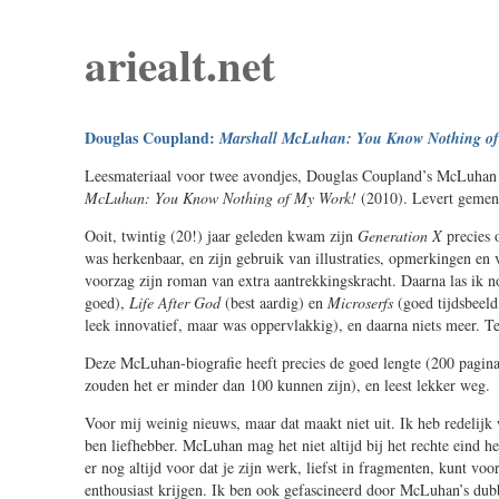
ariealt.net
Douglas Coupland:
Marshall McLuhan: You Know Nothing of
Leesmateriaal voor twee avondjes, Douglas Coupland’s McLuhan
McLuhan: You Know Nothing of My Work!
(2010). Levert gemen
Ooit, twintig (20!) jaar geleden kwam zijn
Generation X
precies 
was herkenbaar, en zijn gebruik van illustraties, opmerkingen en
voorzag zijn roman van extra aantrekkingskracht. Daarna las ik 
goed),
Life After God
(best aardig) en
Microserfs
(goed tijdsbeeld
leek innovatief, maar was oppervlakkig), en daarna niets meer. Te 
Deze McLuhan-biografie heeft precies de goed lengte (200 pagina
zouden het er minder dan 100 kunnen zijn), en leest lekker weg.
Voor mij weinig nieuws, maar dat maakt niet uit. Ik heb redelij
ben liefhebber. McLuhan mag het niet altijd bij het rechte eind he
er nog altijd voor dat je zijn werk, liefst in fragmenten, kunt voo
enthousiast krijgen. Ik ben ook gefascineerd door McLuhan’s dubbe