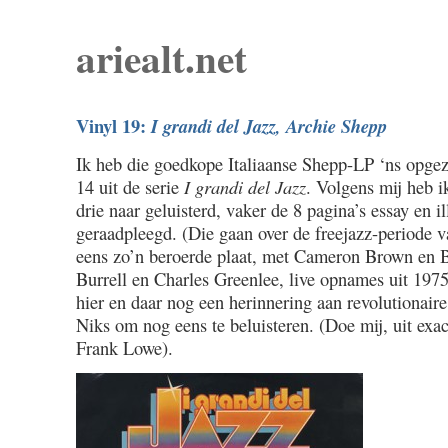
ariealt.net
Vinyl 19:
I grandi del Jazz, Archie Shepp
Ik heb die goedkope Italiaanse Shepp-LP ‘ns opge
14 uit de serie
I grandi del Jazz
. Volgens mij heb i
drie naar geluisterd, vaker de 8 pagina’s essay en il
geraadpleegd. (Die gaan over de freejazz-periode v
eens zo’n beroerde plaat, met Cameron Brown en B
Burrell en Charles Greenlee, live opnames uit 19
hier en daar nog een herinnering aan revolutionaire 
Niks om nog eens te beluisteren. (Doe mij, uit exac
Frank Lowe).