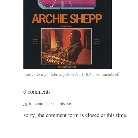
music
,
nl
,
vinyl
| february 20, 2011 | 18:43 |
comments off
on
|
vinyl
19:
0 comments
i
grandi
rss
for comments on this post.
del
jazz,
sorry, the comment form is closed at this time.
archie
shepp