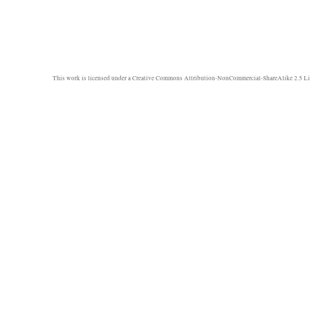
This work is licensed under a
Creative Commons Attribution-NonCommercial-ShareAlike 2.5 Li