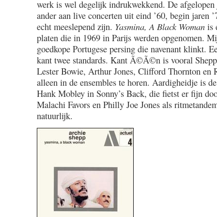
werk is wel degelijk indrukwekkend. De afgelopen 
ander aan live concerten uit eind ’60, begin jaren
echt meeslepend zijn.
Yasmina, A Black Woman
is 
platen die in 1969 in Parijs werden opgenomen. Mi
goedkope Portugese persing die navenant klinkt. Eer
kant twee standards. Kant Ã©Ã©n is vooral Shepp
Lester Bowie, Arthur Jones, Clifford Thornton en 
alleen in de ensembles te horen. Aardigheidje is d
Hank Mobley in Sonny’s Back, die fietst er fijn d
Malachi Favors en Philly Joe Jones als ritmetande
natuurlijk.