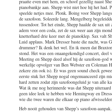
praatte even met hem, en schoof gezellig naast Sh
pianobankje aan. Shepp wist niet hoe hij het had. 
speelde netjes mee. Plonk. Boing voor Shepp langs
de saxofoon. Soleerde lang. Mengelberg begeleidde
tussendoor. Tot het einde, Shepp haalde de sax uit
adem voor een coda, zet de sax weer aan zijn mon
knetterhard drie keer met de pianoklep. Sax valt S
Luid applaus. Mark Dresser baste die nacht, was
drummer? Ik denk het wel. En ik meen dat Braxto
stond. Het was een onaangekondigd concert, deel 
Meeting en Shepp deed alsof hij de saxofoon-god w
werkelije opvolger van Ben Webster en Coleman Ha
zekere zin ook is). Er was geen sound check gewees
eerste stuk liet Shepp nogal ongenuanceerd zijn mi
hard zetten zodat zijn saxofoongeluid je van alle 
Wat ik me nog herinnerde was dat Shepp uiteraard
geen idee leek te hebben wie Hemingway en Dresse
wie die twee waren die elkaar op piano afwisselden
Heb nooit gehouden van Shepp’s saxofoon-aanpak. 