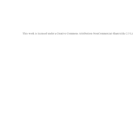
This work is licensed under a
Creative Commons Attribution-NonCommercial-ShareAlike 2.5 Li