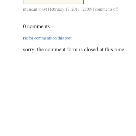
music
,
nl
,
vinyl
| february 17, 2011 | 21:09 |
comments off
on
|
vinyl
18:
0 comments
archie
shepp
rss
for comments on this post.
yasmina,
a
sorry, the comment form is closed at this time.
black
woman