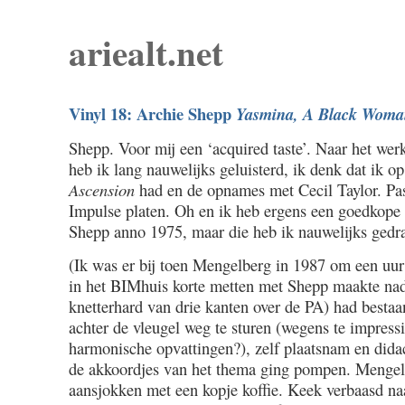
ariealt.net
Vinyl 18: Archie Shepp
Yasmina, A Black Wom
Shepp. Voor mij een ‘acquired taste’. Naar het we
heb ik lang nauwelijks geluisterd, ik denk dat ik op
Ascension
had en de opnames met Cecil Taylor. Pas
Impulse platen. Oh en ik heb ergens een goedkope 
Shepp anno 1975, maar die heb ik nauwelijks gedra
(Ik was er bij toen Mengelberg in 1987 om een uur 
in het BIMhuis korte metten met Shepp maakte nad
knetterhard van drie kanten over de PA) had besta
achter de vleugel weg te sturen (wegens te impressi
harmonische opvattingen?), zelf plaatsnam en didac
de akkoordjes van het thema ging pompen. Meng
aansjokken met een kopje koffie. Keek verbaasd naa