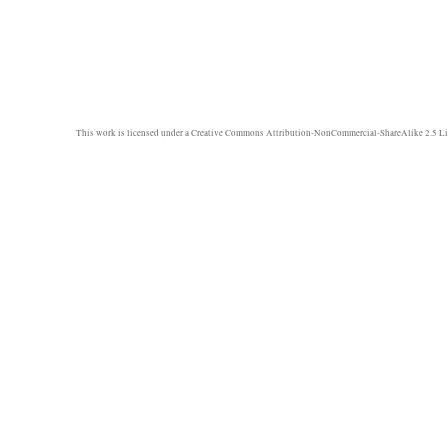
This work is licensed under a
Creative Commons Attribution-NonCommercial-ShareAlike 2.5 Li