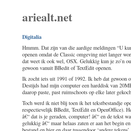
ariealt.net
Digitalia
Hmmm. Dat zijn van die aardige meldingen “U kun
openen omdat de Classic omgeving niet langer wor
dat weet ik ook wel, OSX. Gelukkig kun je zo’n o
gewoon vanuit BBedit of TextEdit openen.
Ik zocht iets uit 1991 of 1992. Ik heb dat gewoon o
Destijds had mijn computer een harddisk van 20MB
daarop paste, past ruimschoots op elke later gekoc
Toch werd ik niet blij toen ik het tekstbestandje op
respectievelijk BBedit, TextEdit en OpenOffice). 
â€“ dat is je geraden, computer! â€“ en de tekst wa
gelukkig â€“ maar helaas zaten er aan het begin en
bestand en hier en daar tussendoor ‘andere teken