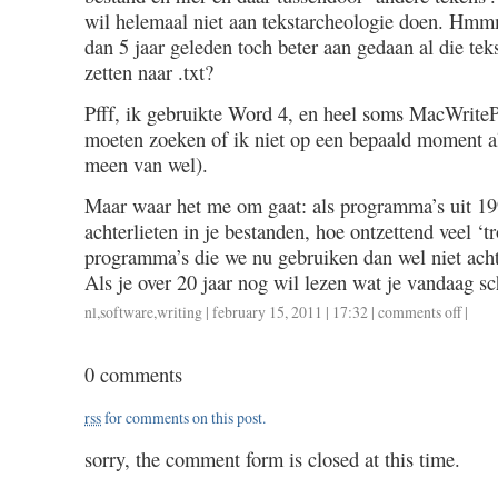
wil helemaal niet aan tekstarcheologie doen. Hmm
dan 5 jaar geleden toch beter aan gedaan al die te
zetten naar .txt?
Pfff, ik gebruikte Word 4, en heel soms MacWriteP
moeten zoeken of ik niet op een bepaald moment al
meen van wel).
Maar waar het me om gaat: als programma’s uit 199
achterlieten in je bestanden, hoe ontzettend veel ‘t
programma’s die we nu gebruiken dan wel niet acht
Als je over 20 jaar nog wil lezen wat je vandaag sc
nl
,
software
,
writing
| february 15, 2011 | 17:32 |
comments off
on
|
digitali
0 comments
rss
for comments on this post.
sorry, the comment form is closed at this time.