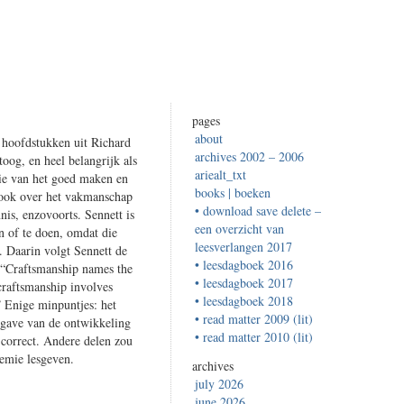
pages
about
e hoofdstukken uit Richard
archives 2002 – 2006
oog, en heel belangrijk als
ariealt_txt
gie van het goed maken en
books | boeken
r ook over het vakmanschap
• download save delete –
is, enzovoorts. Sennett is
een overzicht van
n of te doen, omdat die
leesverlangen 2017
. Daarin volgt Sennett de
• leesdagboek 2016
 “Craftsmanship names the
• leesdagboek 2017
craftsmanship involves
• leesdagboek 2018
” Enige minpuntjes: het
• read matter 2009 (lit)
rgave van de ontwikkeling
• read matter 2010 (lit)
 correct. Andere delen zou
demie lesgeven.
archives
july 2026
june 2026