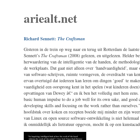
ariealt.net
Richard Sennett:
The Craftsman
Gisteren in de trein op weg naar en terug uit Rotterdam de laatst
Sennett’s
The Craftsman
(2008) gelezen, en uitgelezen. Helder bet
herwaardering van de intelligentie van de handen, de methodolo
de werkplaats. Dat gaat niet alleen over ‘handvaardigheid’, maa
van software-schrijven, ruimte vormgeven, de overdracht van kenn
ervan overtuigd dat iedereen kan leren om dingen ‘goed’ te make
vaardigheid een oorsprong kent in het spelen (wat kinderen doen)
opvattingen van Dewey â€“ en ik ben het volledig met hem eens.
basic human impulse to do a job well for its own sake, and good 
developing skills and focusing on the work rather than ourselves.
hoofdstuk over koken en recepten boeide mij minder en zijn wee
van Linux en open source software-ontwikkeling is niet helemaal
ik onmiddellijk als lietratuur opgeven, mocht ik op een kunstaca