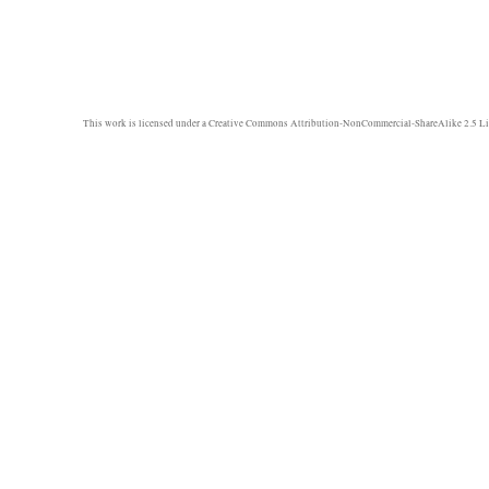
This work is licensed under a
Creative Commons Attribution-NonCommercial-ShareAlike 2.5 Li