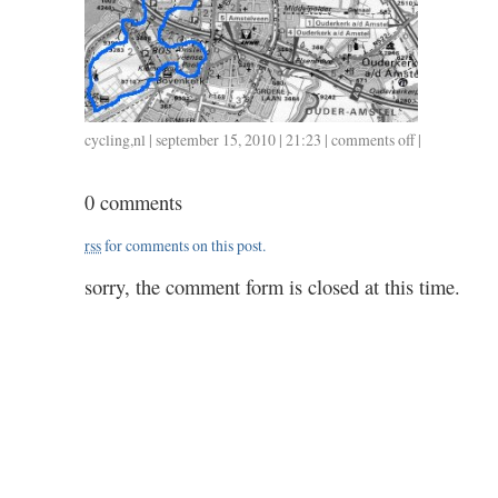
cycling
,
nl
| september 15, 2010 | 21:23 |
comments off
on
|
0915
/
0 comments
1.15
rss
for comments on this post.
sorry, the comment form is closed at this time.