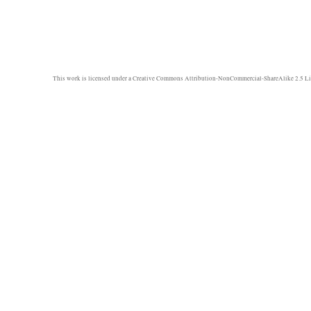
This work is licensed under a
Creative Commons Attribution-NonCommercial-ShareAlike 2.5 Li