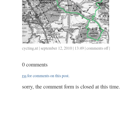
cycling
,
nl
| september 12, 2010 | 13:49 |
comments off
on
|
0912
/
0 comments
2.00
rss
for comments on this post.
sorry, the comment form is closed at this time.