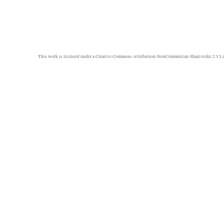
This work is licensed under a
Creative Commons Attribution-NonCommercial-ShareAlike 2.5 Li