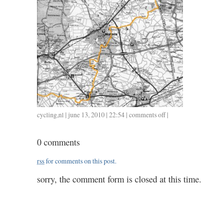
cycling
,
nl
| june 13, 2010 | 22:54 |
comments off
on
|
0613
/
0 comments
2.20
rss
for comments on this post.
sorry, the comment form is closed at this time.