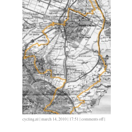
cycling
,
nl
| march 14, 2010 | 17:51 |
comments off
on
|
0314
/