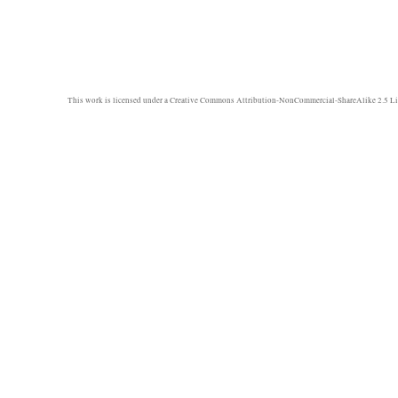
This work is licensed under a
Creative Commons Attribution-NonCommercial-ShareAlike 2.5 Li