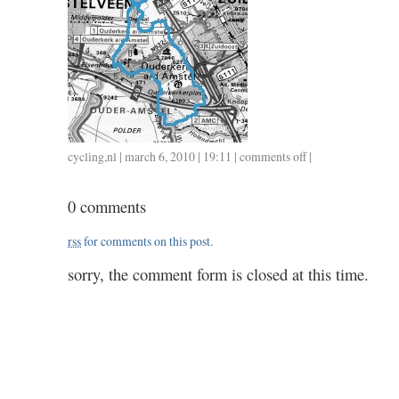
cycling
,
nl
| march 6, 2010 | 19:11 |
comments off
on
|
0306
/
0 comments
1.10
rss
for comments on this post.
sorry, the comment form is closed at this time.