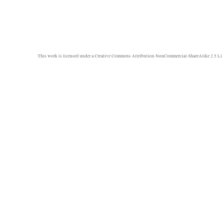
This work is licensed under a
Creative Commons Attribution-NonCommercial-ShareAlike 2.5 Li