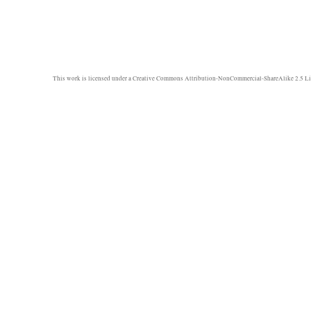
This work is licensed under a
Creative Commons Attribution-NonCommercial-ShareAlike 2.5 Li