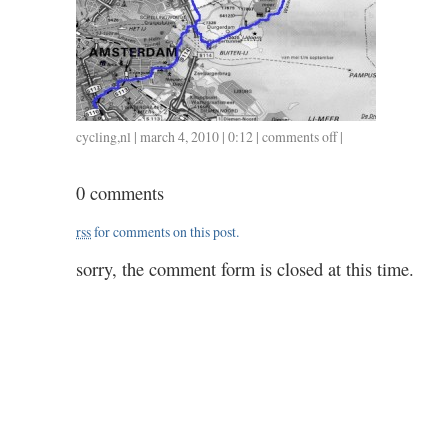
cycling
,
nl
| march 4, 2010 | 0:12 |
comments off
on
|
0301
/
0 comments
1.30
rss
for comments on this post.
sorry, the comment form is closed at this time.