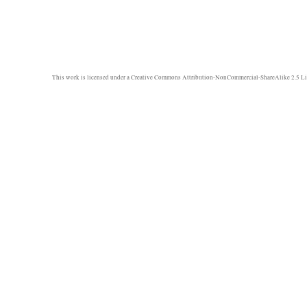
This work is licensed under a
Creative Commons Attribution-NonCommercial-ShareAlike 2.5 Li