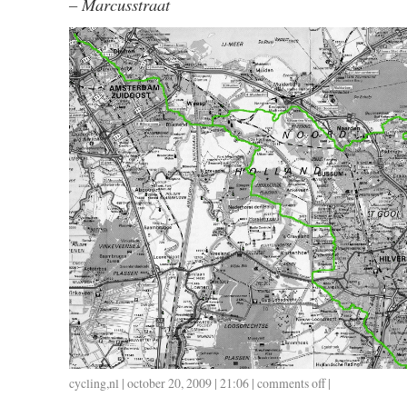
– Marcusstraat
cycling
,
nl
| october 20, 2009 | 21:06 |
comments off
on
|
134