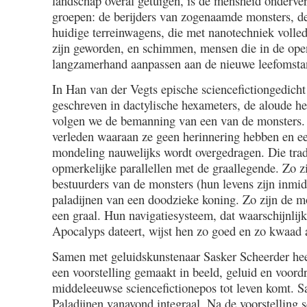
landschap overal getuigen, is de mensheid onderve
groepen: de berijders van zogenaamde monsters, d
huidige terreinwagens, die met nanotechniek volle
zijn geworden, en schimmen, mensen die in de open
langzamerhand aanpassen aan de nieuwe leefomsta
In Han van der Vegts epische sciencefictiongedicht
geschreven in dactylische hexameters, de aloude h
volgen we de bemanning van een van de monsters. 
verleden waaraan ze geen herinnering hebben en een
mondeling nauwelijks wordt overgedragen. Die tradi
opmerkelijke parallellen met de graallegende. Zo z
bestuurders van de monsters (hun levens zijn inmid
paladijnen van een doodzieke koning. Zo zijn de m
een graal. Hun navigatiesysteem, dat waarschijnlij
Apocalyps dateert, wijst hen zo goed en zo kwaad a
Samen met geluidskunstenaar Sasker Scheerder hee
een voorstelling gemaakt in beeld, geluid en voordr
middeleeuwse sciencefictionepos tot leven komt. 
Paladijnen vanavond integraal. Na de voorstelling