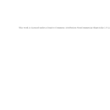
This work is licensed under a
Creative Commons Attribution-NonCommercial-ShareAlike 2.5 Li