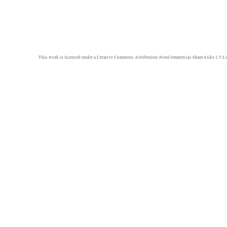
This work is licensed under a
Creative Commons Attribution-NonCommercial-ShareAlike 2.5 Li