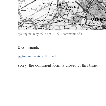
cycling
,
nl
| may 25, 2009 | 19:53 |
comments off
on
|
62
/
0 comments
0524/
3.15
rss
for comments on this post.
sorry, the comment form is closed at this time.