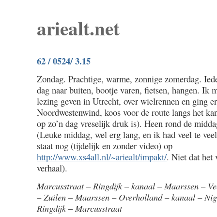
ariealt.net
62 / 0524/ 3.15
Zondag. Prachtige, warme, zonnige zomerdag. Iede
dag naar buiten, bootje varen, fietsen, hangen. I
lezing geven in Utrecht, over wielrennen en ging er
Noordwestenwind, koos voor de route langs het ka
op zo’n dag vreselijk druk is). Heen rond de midda
(Leuke middag, wel erg lang, en ik had veel te vee
staat nog (tijdelijk en zonder video) op
http://www.xs4all.nl/~ariealt/impakt/
. Niet dat het
verhaal).
Marcusstraat – Ringdijk – kanaal – Maarssen – Vec
– Zuilen – Maarssen – Overholland – kanaal – Nig
Ringdijk – Marcusstraat