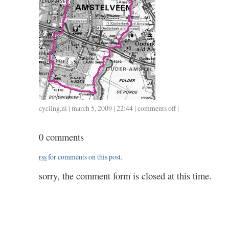
cycling
,
nl
| march 5, 2009 | 22:44 |
comments off
on
|
028
/
0 comments
0305
/
rss
for comments on this post.
1.10
sorry, the comment form is closed at this time.