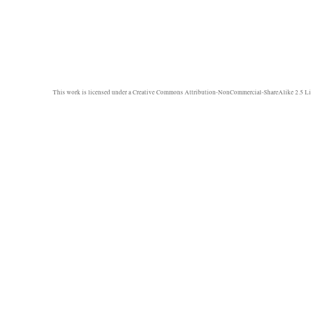
This work is licensed under a
Creative Commons Attribution-NonCommercial-ShareAlike 2.5 Li