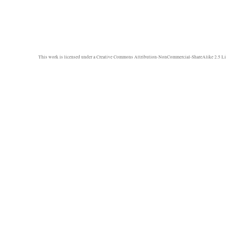
This work is licensed under a
Creative Commons Attribution-NonCommercial-ShareAlike 2.5 Li