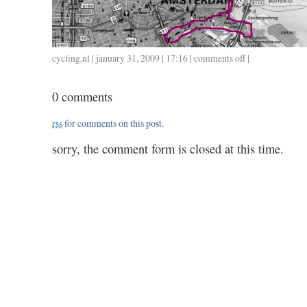
cycling
,
nl
| january 31, 2009 | 17:16 |
comments off
on
|
015
/
0 comments
0131
/
rss
for comments on this post.
3.15
sorry, the comment form is closed at this time.