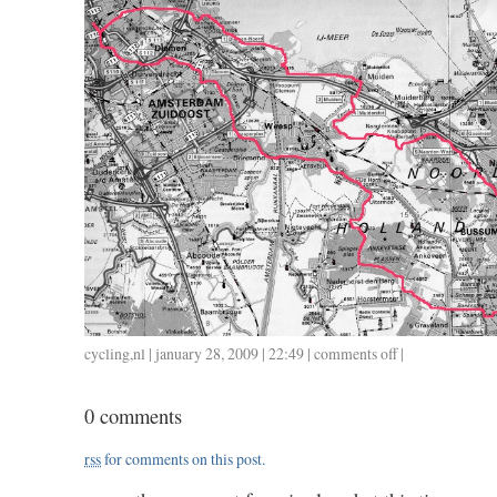
cycling
,
nl
| january 28, 2009 | 22:49 |
comments off
on
|
013
/
0 comments
0128
/
rss
for comments on this post.
3.00