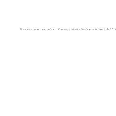
This work is licensed under a
Creative Commons Attribution-NonCommercial-ShareAlike 2.5 Li