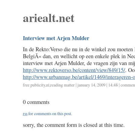
ariealt.net
Interview met Arjen Mulder
In de Rekto:Verso die nu in de winkel zou moeten l
BelgiÃ« dan, en wellicht op een enkele plek in Ned
interview met Arjen Mulder, de vragen zijn van mij
http://www.rektoverso.be/content/view/849/15/
. Oo
http://www.urbanmag.be/artikel/1469/interageren-
free publicity
,
nl
,
reading matter
| january 14, 2009 | 14:48 |
comment
0 comments
rss
for comments on this post.
sorry, the comment form is closed at this time.