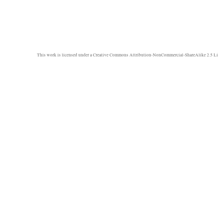
This work is licensed under a
Creative Commons Attribution-NonCommercial-ShareAlike 2.5 Li