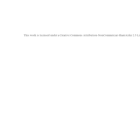
This work is licensed under a
Creative Commons Attribution-NonCommercial-ShareAlike 2.5 Li