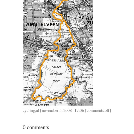
cycling
,
nl
| november 5, 2008 | 17:36 |
comments off
on
|
35
/
0 comments
1.20