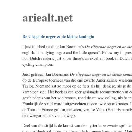
ariealt.net
De vliegende neger & de kleine koningin
I just finished reading Jan Boesman’s
De vliegende neger en de kl
english: “the flying negro and the little queen”. Below my impres
non-Dutch readers, just know there’s an excellent book in Dutch 
cycling champion.
Juist gelezen: Jan Boesmans
De vliegende neger en de kleine koni
op de Europese toernees van die ene zwarte Amerikaanse wielren
Taylor. Niemand zat zo mooi op de fiets als hij, denk je, als je de
kampioen ziet. Het boek is een zeer geslaagde reconstructie van 
geschiedenis van het wielrennen, rond de eeuwwisseling, als baan
Frankrijk de strijd wordt uitgevochten tussen twee sportkranten. U
de Tour de France gaat organiseren, van Le Velo. (Het aristocrat
de dwangarbeiders van de weg).
Deel van die strijd is de komst van de mysterieuze zwarte sprint
die daar duels zal uitvechten tegen de Europese kampioenen. Maj