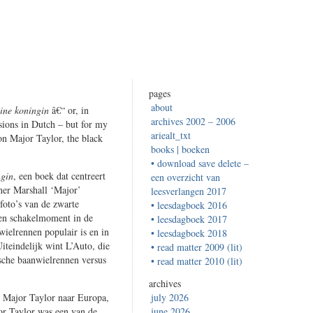
pages
about
eine koningin
â€“ or, in
archives 2002 – 2006
sions in Dutch – but for my
ariealt_txt
on Major Taylor, the black
books | boeken
• download save delete –
ngin
, een boek dat centreert
een overzicht van
ner Marshall ‘Major’
leesverlangen 2017
 foto’s van de zwarte
• leesdagboek 2016
een schakelmoment in de
• leesdagboek 2017
wielrennen populair is en in
• leesdagboek 2018
iteindelijk wint L’Auto, die
• read matter 2009 (lit)
ische baanwielrennen versus
• read matter 2010 (lit)
archives
er Major Taylor naar Europa,
july 2026
or Taylor was een van de
june 2026