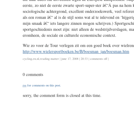
eerste, zo niet de eerste zwarte sport-super-ster â€“Â pas na hem
sociologische achtergrond, excellent onderzoekswerk, veel referent
als een roman â€“ al is de stijl soms wat al te inlevend en ‘hijge
mijn smaak â€“ iets langere zinnen mogen schrijven.) Sportgeschi
sportgeschiedenis moet zijn: niet alleen de wedstrijdverslagen, ma
eromheen, de sociale en culturele economische context.
Wie zo voor de Tour verlegen zit om een goed boek over wielre
http://www.wielersportboeken.be/B/boesman_jan/boesman.htm
on
cycling
,
en
,
nl
,
reading matter
| june 17, 2008 | 20:33 |
comments off
|
de
vliegende
0 comments
neger
&
rss
for comments on this post.
de
kleine
sorry, the comment form is closed at this time.
koningin