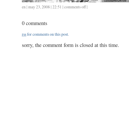
en
| may 23, 2008 | 22:51 |
comments off
on
|
ongeveer
65
0 comments
/
2.50
rss
for comments on this post.
sorry, the comment form is closed at this time.