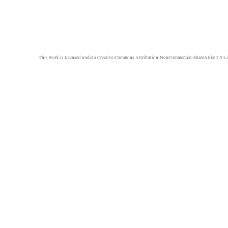
This work is licensed under a
Creative Commons Attribution-NonCommercial-ShareAlike 2.5 Li