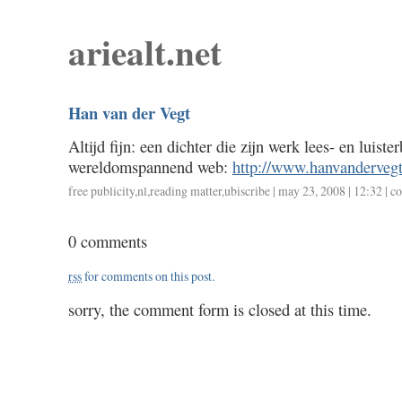
ariealt.net
Han van der Vegt
Altijd fijn: een dichter die zijn werk lees- en luist
wereldomspannend web:
http://www.hanvanderveg
free publicity
,
nl
,
reading matter
,
ubiscribe
| may 23, 2008 | 12:32 |
co
0 comments
rss
for comments on this post.
sorry, the comment form is closed at this time.