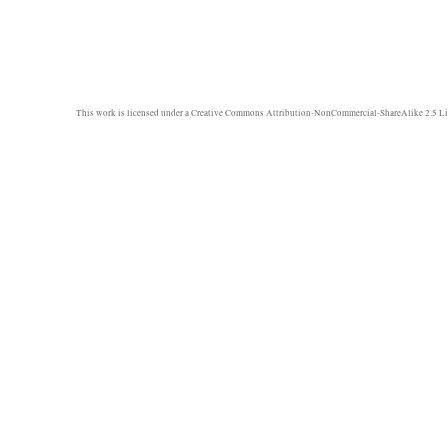
This work is licensed under a
Creative Commons Attribution-NonCommercial-ShareAlike 2.5 Li