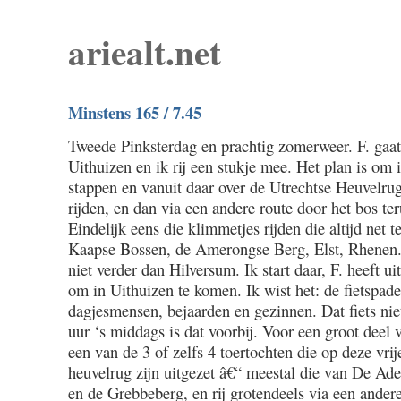
ariealt.net
Minstens 165 / 7.45
Tweede Pinksterdag en prachtig zomerweer. F. gaat
Uithuizen en ik rij een stukje mee. Het plan is om 
stappen en vanuit daar over de Utrechtse Heuvelru
rijden, en dan via een andere route door het bos t
Eindelijk eens die klimmetjes rijden die altijd net t
Kaapse Bossen, de Amerongse Berg, Elst, Rhenen. 
niet verder dan Hilversum. Ik start daar, F. heeft ui
om in Uithuizen te komen. Ik wist het: de fietspade
dagjesmensen, bejaarden en gezinnen. Dat fiets ni
uur ‘s middags is dat voorbij. Voor een groot deel v
een van de 3 of zelfs 4 toertochten die op deze vrij
heuvelrug zijn uitgezet â€“ meestal die van De Ade
en de Grebbeberg, en rij grotendeels via een andere