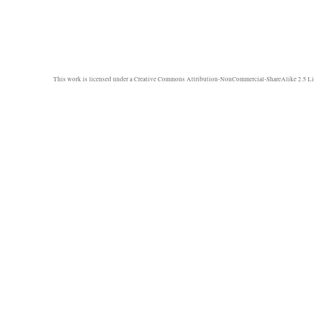
This work is licensed under a
Creative Commons Attribution-NonCommercial-ShareAlike 2.5 Li