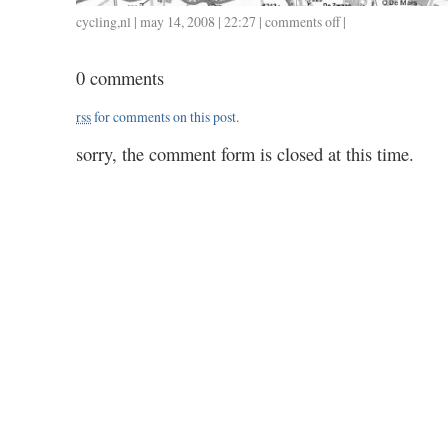
cycling
,
nl
| may 14, 2008 | 22:27 |
comments off
on
|
minstens
165
0 comments
/
7.45
rss
for comments on this post.
sorry, the comment form is closed at this time.