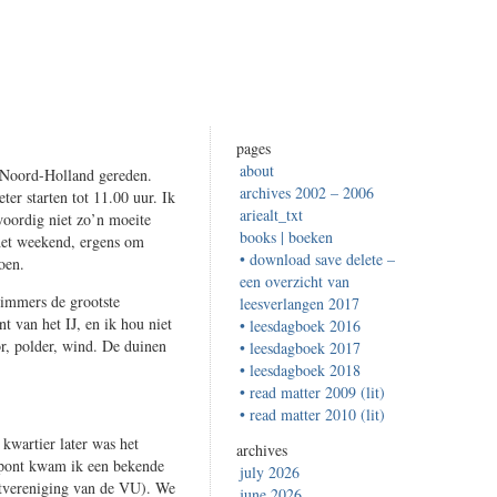
pages
about
n Noord-Holland gereden.
archives 2002 – 2006
er starten tot 11.00 uur. Ik
ariealt_txt
woordig niet zo’n moeite
books | boeken
 het weekend, ergens om
• download save delete –
oen.
een overzicht van
immers de grootste
leesverlangen 2017
t van het IJ, en ik hou niet
• leesdagboek 2016
or, polder, wind. De duinen
• leesdagboek 2017
• leesdagboek 2018
• read matter 2009 (lit)
.
• read matter 2010 (lit)
 kwartier later was het
archives
e pont kwam ik een bekende
july 2026
ortvereniging van de VU). We
june 2026