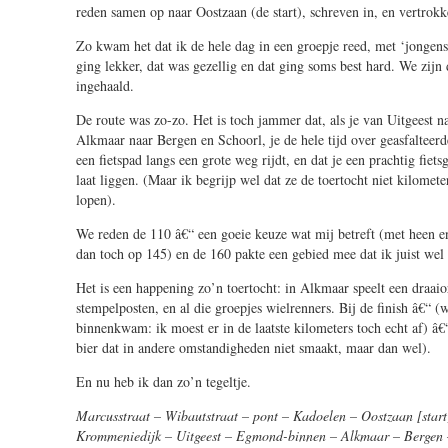
reden samen op naar Oostzaan (de start), schreven in, en vertrokk
Zo kwam het dat ik de hele dag in een groepje reed, met ‘jongens
ging lekker, dat was gezellig en dat ging soms best hard. We zij
ingehaald.
De route was zo-zo. Het is toch jammer dat, als je van Uitgeest n
Alkmaar naar Bergen en Schoorl, je de hele tijd over geasfalteer
een fietspad langs een grote weg rijdt, en dat je een prachtig fiets
laat liggen. (Maar ik begrijp wel dat ze de toertocht niet kilomete
lopen).
We reden de 110 â€“ een goeie keuze wat mij betreft (met heen en
dan toch op 145) en de 160 pakte een gebied mee dat ik juist wel 
Het is een happening zo’n toertocht: in Alkmaar speelt een draaio
stempelposten, en al die groepjes wielrenners. Bij de finish â€“ (
binnenkwam: ik moest er in de laatste kilometers toch echt af) â
bier dat in andere omstandigheden niet smaakt, maar dan wel).
En nu heb ik dan zo’n tegeltje.
Marcusstraat – Wibautstraat – pont – Kadoelen – Oostzaan [star
Krommeniedijk – Uitgeest – Egmond-binnen – Alkmaar – Bergen 