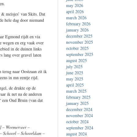
en.
may 2026
april 2026
 & meisjes’ van Skits. Dat
march 2026
n de hele dag door niemand
february 2026
january 2026
december 2025
aar Egmond rijdt en via
november 2025
de wegen en erg vaak over
october 2025
gebied in de duinen links
september 2025
rs lang over gravel laten
august 2025
july 2025
 terug naar Oostzaan zit ik
june 2025
eens in mn eentje rijd.
may 2025
april 2025
rgel, de drukte op de
march 2025
waar ik net na de anderen
february 2025
€“ een Oud Bruin (van dat
january 2025
december 2024
november 2024
october 2024
t] – Wormerveer –
september 2024
– Schoorl – Schoorldam –
august 2024