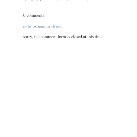
de
ronde
0 comments
van
noord-
rss
for comments on this post.
holland
/
sorry, the comment form is closed at this time.
ongeveer
145