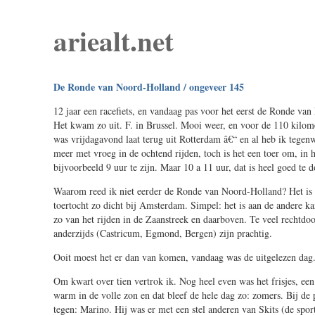
ariealt.net
De Ronde van Noord-Holland / ongeveer 145
12 jaar een racefiets, en vandaag pas voor het eerst de Ronde va
Het kwam zo uit. F. in Brussel. Mooi weer, en voor de 110 kilomet
was vrijdagavond laat terug uit Rotterdam â€“ en al heb ik tegen
meer met vroeg in de ochtend rijden, toch is het een toer om, in
bijvoorbeeld 9 uur te zijn. Maar 10 a 11 uur, dat is heel goed te d
Waarom reed ik niet eerder de Ronde van Noord-Holland? Het is 
toertocht zo dicht bij Amsterdam. Simpel: het is aan de andere kan
zo van het rijden in de Zaanstreek en daarboven. Te veel rechtdo
anderzijds (Castricum, Egmond, Bergen) zijn prachtig.
Ooit moest het er dan van komen, vandaag was de uitgelezen dag
Om kwart over tien vertrok ik. Nog heel even was het frisjes, een
warm in de volle zon en dat bleef de hele dag zo: zomers. Bij d
tegen: Marino. Hij was er met een stel anderen van Skits (de sp