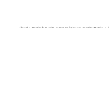
This work is licensed under a
Creative Commons Attribution-NonCommercial-ShareAlike 2.5 Li