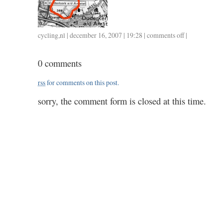
cycling
,
nl
| december 16, 2007 | 19:28 |
comments off
on
|
ongeveer
24
0 comments
/
1.00
rss
for comments on this post.
sorry, the comment form is closed at this time.