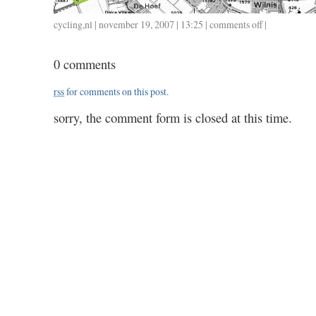
cycling
,
nl
| november 19, 2007 | 13:25 |
comments off
on
|
ongeveer
55
0 comments
/
2.15
rss
for comments on this post.
sorry, the comment form is closed at this time.