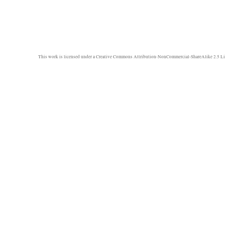
This work is licensed under a
Creative Commons Attribution-NonCommercial-ShareAlike 2.5 Li