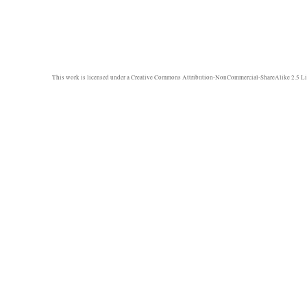
This work is licensed under a
Creative Commons Attribution-NonCommercial-ShareAlike 2.5 Li