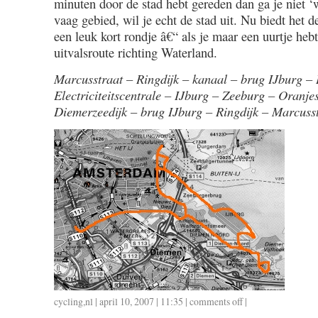
minuten door de stad hebt gereden dan ga je niet ‘
vaag gebied, wil je echt de stad uit. Nu biedt het 
een leuk kort rondje â€“ als je maar een uurtje heb
uitvalsroute richting Waterland.
Marcusstraat – Ringdijk – kanaal – brug IJburg –
Electriciteitscentrale – IJburg – Zeeburg – Oranje
Diemerzeedijk – brug IJburg – Ringdijk – Marcuss
cycling
,
nl
| april 10, 2007 | 11:35 |
comments off
on
|
30,5