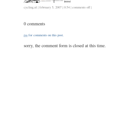
on
cycling
,
nl
| february 5, 2007 | 0:54 |
comments off
|
42,5
/
0 comments
1.45
rss
for comments on this post.
sorry, the comment form is closed at this time.