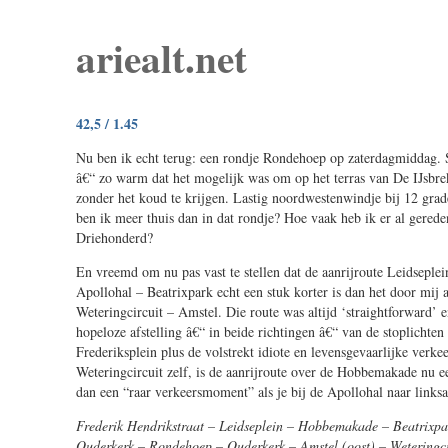
ariealt.net
42,5 / 1.45
Nu ben ik echt terug: een rondje Rondehoep op zaterdagmiddag. S
â€“ zo warm dat het mogelijk was om op het terras van De IJsbrek
zonder het koud te krijgen. Lastig noordwestenwindje bij 12 gra
ben ik meer thuis dan in dat rondje? Hoe vaak heb ik er al gered
Driehonderd?
En vreemd om nu pas vast te stellen dat de aanrijroute Leidsepl
Apollohal – Beatrixpark echt een stuk korter is dan het door mij a
Weteringcircuit – Amstel. Die route was altijd ‘straightforward’ 
hopeloze afstelling â€“ in beide richtingen â€“ van de stoplichten
Frederiksplein plus de volstrekt idiote en levensgevaarlijke verkee
Weteringcircuit zelf, is de aanrijroute over de Hobbemakade nu een
dan een “raar verkeersmoment” als je bij de Apollohal naar linksa
Frederik Hendrikstraat – Leidseplein – Hobbemakade – Beatrixpa
Ouderkerk – Rondehoep – Ouderkerk – Amstel (oost) – Weteringci