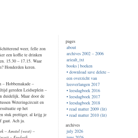
pages
about
chitterend weer, felle zon
archives 2002 – 2006
er een koffie te drinken
ariealt_txt
den. 15.30 – 17.15. Waar
books | boeken
en? Honderden keren.
• download save delete –
een overzicht van
ein – Hobbemakade –
leesverlangen 2017
ltijd gereden Leidseplein –
• leesdagboek 2016
en duidelijk. Maar door de
• leesdagboek 2017
 tussen Weteringcircuit en
• leesdagboek 2018
rssituatie op het
• read matter 2009 (lit)
 stuk prettiger, al krijg je
• read matter 2010 (lit)
f gaat. Ach ja.
archives
rk – Amstel (west) –
july 2026
rcuit – Frederik
june 2026