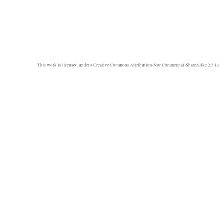
This work is licensed under a
Creative Commons Attribution-NonCommercial-ShareAlike 2.5 Li