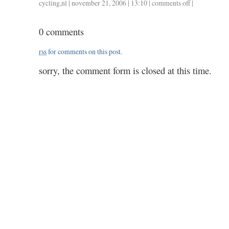
cycling
,
nl
| november 21, 2006 | 13:10 |
comments off
on
|
73
/
0 comments
3.12
rss
for comments on this post.
sorry, the comment form is closed at this time.