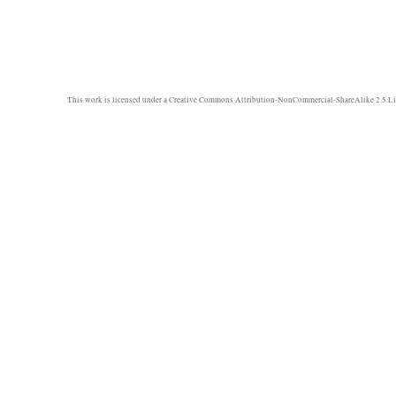
This work is licensed under a
Creative Commons Attribution-NonCommercial-ShareAlike 2.5 Li