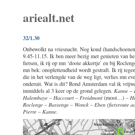
ariealt.net
32/1.30
Onbewolkt na vriesnacht. Nog koud (handschoenen
9.45-11.15. Ik ben meer bezig met genieten van he
fietsen, ik rij op mn ‘dooie akkertje’ en bij Roclen
mn bek: onoplettendheid wordt gestraft. Ik rij tege
die in het verlengde van de weg ligt, verlies mn ev
onderuit. Wat is dit? Rond Amsterdam val ik vrijwe
inmiddels al 3 keer op de grond gelegen.
Kanne – 
Halembaye – Haccourt – Froidmont
(mooi…) –
Ho
Roclenge – Bassenge – Wonck – Eben (fietsroute ac
Pierre – Kanne
.