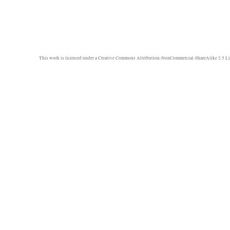
This work is licensed under a
Creative Commons Attribution-NonCommercial-ShareAlike 2.5 Li