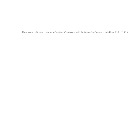
This work is licensed under a
Creative Commons Attribution-NonCommercial-ShareAlike 2.5 Li