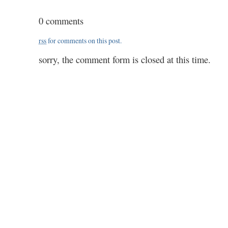
0.50
+
0 comments
sneeuwstorm
rss
for comments on this post.
sorry, the comment form is closed at this time.