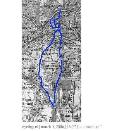
cycling
,
nl
| march 5, 2006 | 16:27 |
comments off
on
|