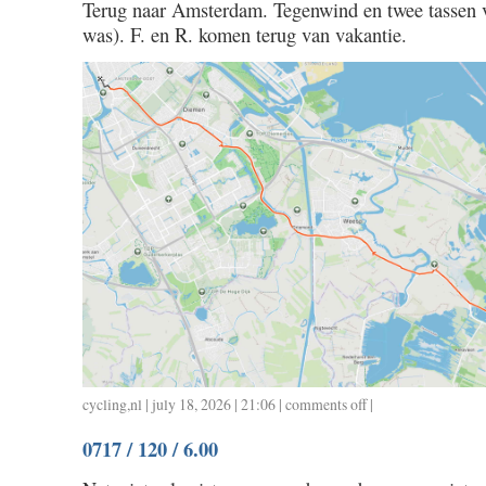
Terug naar Amsterdam. Tegenwind en twee tassen 
/
was). F. en R. komen terug van vakantie.
3.10
cycling
,
nl
| july 18, 2026 | 21:06 |
comments off
on
|
0718
0717 / 120 / 6.00
/
22