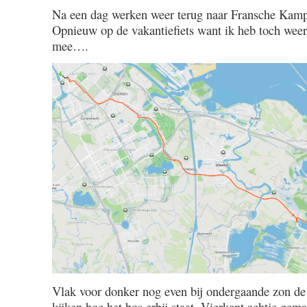
112
Na een dag werken weer terug naar Fransche Kamp.
/
Opnieuw op de vakantiefiets want ik heb toch weer
5.30
mee….
Vlak voor donker nog even bij ondergaande zon de
kijken hoe het bos erbij staat. Vierkant achtje gema