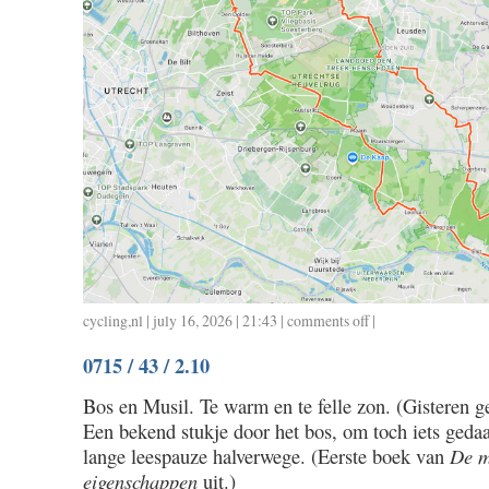
cycling
,
nl
| july 16, 2026 | 21:43 |
comments off
on
|
0716
0715 / 43 / 2.10
/
122
Bos en Musil. Te warm en te felle zon. (Gisteren 
/
Een bekend stukje door het bos, om toch iets geda
6.00
lange leespauze halverwege. (Eerste boek van
De m
eigenschappen
uit.)