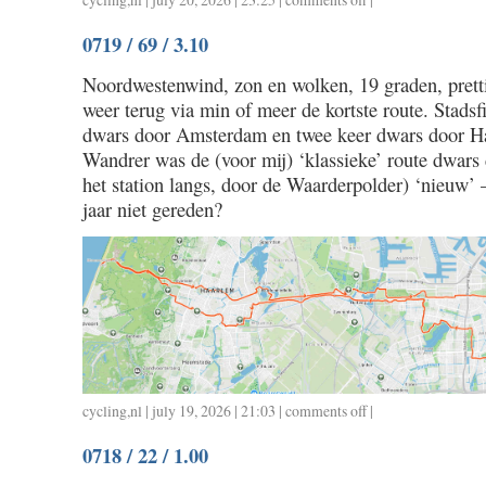
0720
0719 / 69 / 3.10
/
22
Noordwestenwind, zon en wolken, 19 graden, pretti
/
weer terug via min of meer de kortste route. Stadsf
1.00
dwars door Amsterdam en twee keer dwars door H
Wandrer was de (voor mij) ‘klassieke’ route dwars
het station langs, door de Waarderpolder) ‘nieuw’ –
jaar niet gereden?
cycling
,
nl
| july 19, 2026 | 21:03 |
comments off
on
|
0719
0718 / 22 / 1.00
/
69