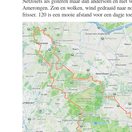
Netzoiets als gisteren maar dan andersom en niet v
/
Amerongen. Zon en wolken, wind gedraaid naar noo
1.00
frisser. 120 is een mooie afstand voor een dagje to