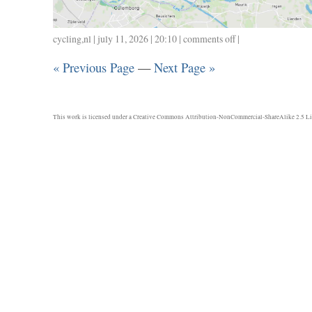
cycling
,
nl
| july 11, 2026 | 20:10 |
comments off
on
|
0711
« Previous Page
—
Next Page »
/
133
/
6.30
This work is licensed under a
Creative Commons Attribution-NonCommercial-ShareAlike 2.5 Li