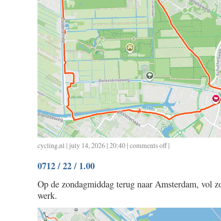
cycling
,
nl
| july 14, 2026 | 20:40 |
comments off
on
|
0713
0712 / 22 / 1.00
/
22
Op de zondagmiddag terug naar Amsterdam, vol zo
/
werk.
0.56
/
16