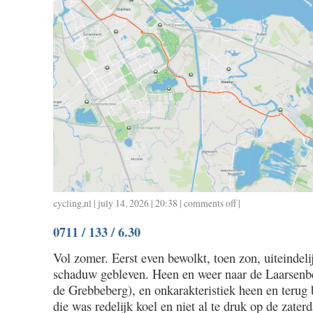
/
0.50
cycling
,
nl
| july 14, 2026 | 20:38 |
comments off
on
|
0712
0711 / 133 / 6.30
/
22
Vol zomer. Eerst even bewolkt, toen zon, uiteindeli
/
schaduw gebleven. Heen en weer naar de Laarsenbe
1.00
de Grebbeberg), en onkarakteristiek heen en terug b
die was redelijk koel en niet al te druk op de zater