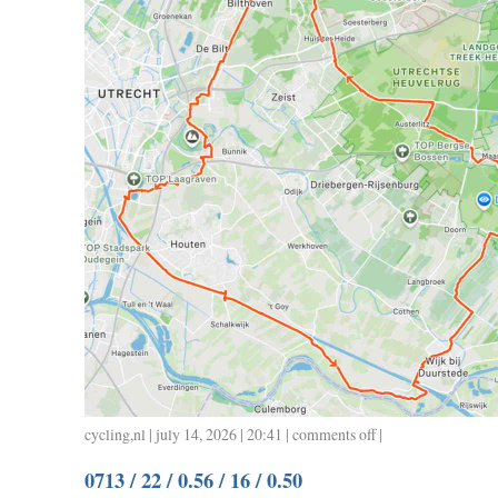
cycling
,
nl
| july 14, 2026 | 20:41 |
comments off
on
|
0714
0713 / 22 / 0.56 / 16 / 0.50
/