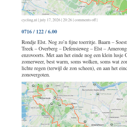
cycling
,
nl
| july 17, 2026 | 20:26 |
comments off
on
|
0717
0716 / 122 / 6.00
/
120
Rondje Elst. Nog zo’n fijne toerritje. Baarn – Soe
/
Treek – Overberg – Defensieweg – Elst – Amerong
6.00
enzovoorts. Met aan het einde nog een klein lusje 
zomerweer, best warm, soms wolken, soms wat zon
lichte regen (terwijl de zon scheen), en aan het ein
zonovergoten.